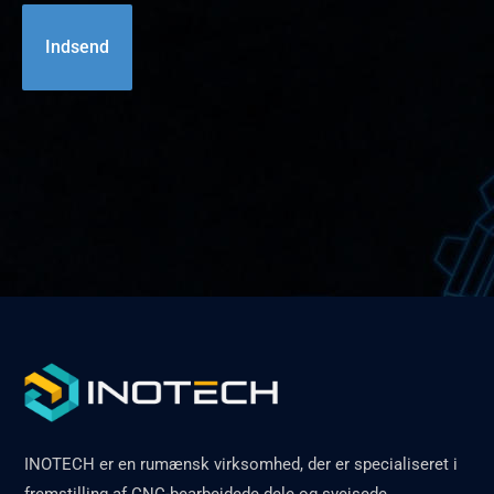
INOTECH er en rumænsk virksomhed, der er specialiseret i
fremstilling af CNC-bearbejdede dele og svejsede