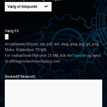
Vælg Fil
Accepterede filtyper: stp, pdf, dxf, dwg, jpeg, jpg, gif, png,
Maks. filstørrelse: 25 MB.
For vedhæftede filer over 25 MB, klik
WeTransfer
og send
til
office@inotechmachining.com
Besked
(Påkrævet)