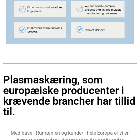
Plasmaskæring, som
europæiske producenter i
krævende brancher har tillid
til.
Med base i Rumænien og kunder i hele Europa er vi en