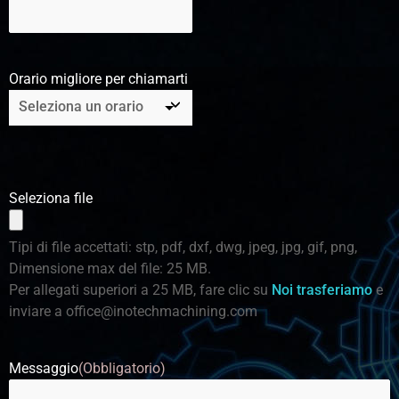
Orario migliore per chiamarti
Seleziona file
Tipi di file accettati: stp, pdf, dxf, dwg, jpeg, jpg, gif, png,
Dimensione max del file: 25 MB.
Per allegati superiori a 25 MB, fare clic su
Noi trasferiamo
e
inviare a
office@inotechmachining.com
Messaggio
(Obbligatorio)