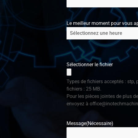
Le meilleur moment pour vous ap
Sélectionner le fichier
Types de fichiers acceptés : stp, p
fichiers : 25 MB.
Pour les pièces jointes de plus d
envoyez à
office@inotechmachi
Message
(Nécessaire)