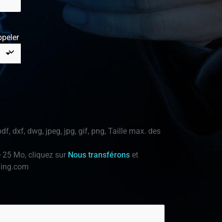
peler
df, dxf, dwg, jpeg, jpg, gif, png, Taille max. des
e 25 Mo, cliquez sur
Nous transférons
et
ning.com