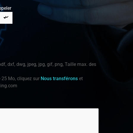
peler
df, dxf, dwg, jpeg, jpg, gif, png, Taille max. des
e 25 Mo, cliquez sur
Nous transférons
et
ning.com