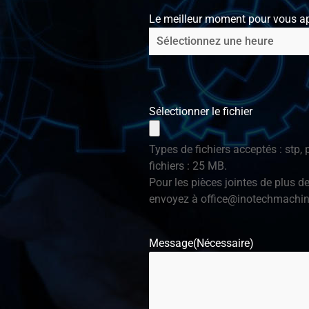
Le meilleur moment pour vous ap
Sélectionner le fichier
Types de fichiers acceptés : stp, p
fichiers : 25 MB.
Pour les pièces jointes de plus d
envoyez à
office@inotechmachi
Message
(Nécessaire)