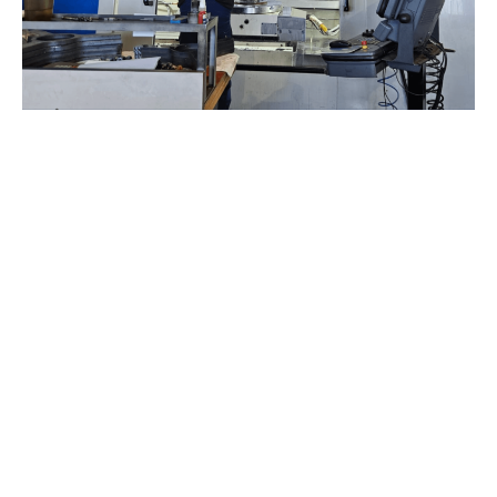
Dimensions maximales pour
le fraisage CNC
Dimensions maximales : 10 × 10 × 10 mm – 2 000 ×
10 000 × 1 500 mm ; Tolérances : ± 0,01 mm, 0,02
mm, 0,005 mm