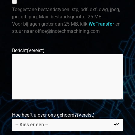
Toegestane bestandstypen: stp, pdf, dxf, dwg, jpeg,
jpg, gif, png, Max. bestandsgrootte: 25 MB.
Voor bijlagen groter dan 25 MB, klik
WeTransfer
en
stuur naar
office@inotechmachining.com
Bericht
(Vereist)
Hoe heeft u over ons gehoord?
(Vereist)