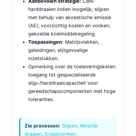
restspanningen; langzame
materiaalverwijdering.
Aanbevolen strategie:
CBN-
harddraaien indien mogelijk; slijpen
met behulp van akoestische emissie
(AE); voorzichtig koelen en vonken;
gekoelde koelmiddelregeling.
Toepassingen:
Matrijsvlakken,
geleidingen, slijtgevoelige
inzetstukken.
Opmerking over de toeleveringsketen:
toegang tot gespecialiseerde
slijp-/harddraaicapaciteit voor
gereedschapscomponenten met hoge
toleranties.