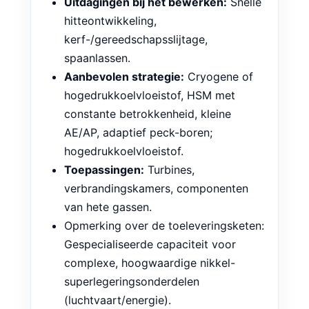
hoge hittesterkte; k ~10–15 W/m·K;
sterke vervormingsversteviging.
Uitdagingen bij het bewerken:
Snelle
hitteontwikkeling,
kerf-/gereedschapsslijtage,
spaanlassen.
Aanbevolen strategie:
Cryogene of
hogedrukkoelvloeistof, HSM met
constante betrokkenheid, kleine
AE/AP, adaptief peck-boren;
hogedrukkoelvloeistof.
Toepassingen:
Turbines,
verbrandingskamers, componenten
van hete gassen.
Opmerking over de toeleveringsketen:
Gespecialiseerde capaciteit voor
complexe, hoogwaardige nikkel-