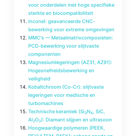
voor onderdelen met hoge specifieke
sterkte en biocompatibiliteit
Inconel: geavanceerde CNC-
bewerking voor extreme omgevingen
MMC's — Metaalmatrixcomposieten:
PCD-bewerking voor slijtvaste
componenten
Magnesiumlegeringen (AZ31, AZ91):
Hogesnelheidsbewerking en
veiligheid
Kobaltchroom (Co-Cr): slijtvaste
legeringen voor medische en
turbomachines
Technische keramiek (Si
N
, SiC,
3
4
Al
O
): Diamant slijpen en ultrasoon
2
3
Hoogwaardige polymeren (PEEK,