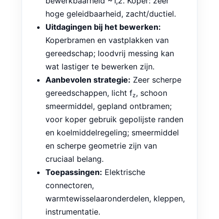
Belangrijkste eigenschappen:
Messing ρ ~8,4 g/cm³; k ~110 W/m·K;
bewerkbaarheid ~1,2. Koper: zeer
hoge geleidbaarheid, zacht/ductiel.
Uitdagingen bij het bewerken:
Koperbramen en vastplakken van
gereedschap; loodvrij messing kan
wat lastiger te bewerken zijn.
Aanbevolen strategie:
Zeer scherpe
gereedschappen, licht f
, schoon
z
smeermiddel, gepland ontbramen;
voor koper gebruik gepolijste randen
en koelmiddelregeling; smeermiddel
en scherpe geometrie zijn van
cruciaal belang.
Toepassingen:
Elektrische
connectoren,