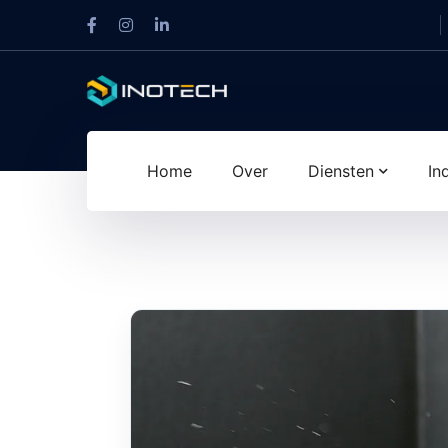
Home
Over
Diensten
In