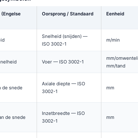
 (Engelse
Oorsprong / Standaard
Eenheid
Snelheid (snijden) —
eid
m/min
ISO 3002-1
mm/omwenteli
nelheid
Voer — ISO 3002-1
mm/tand
Axiale diepte — ISO
n de snede
mm
3002-1
Inzetbreedte — ISO
an de snede
mm
3002-1