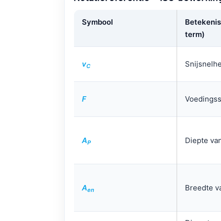
Symbool
Betekenis
term)
v
Snijsnelh
C
F
Voedingss
A
Diepte va
P
A
Breedte v
en