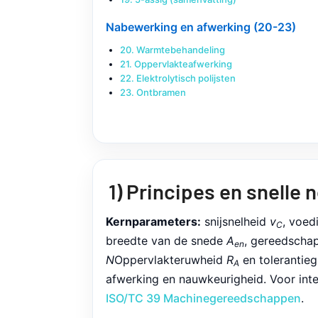
Nabewerking en afwerking (20-23)
20. Warmtebehandeling
21. Oppervlakteafwerking
22. Elektrolytisch polijsten
23. Ontbramen
1) Principes en snelle 
Kernparameters:
snijsnelheid
v
, voed
C
breedte van de snede
A
, gereedscha
en
N
Oppervlakteruwheid
R
en tolerantie
A
afwerking en nauwkeurigheid. Voor inte
ISO/TC 39 Machinegereedschappen
.