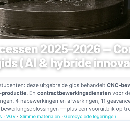
cessen 2025-2026 — Co
gids (AI & hybride innova
 studenten: deze uitgebreide gids behandelt
CNC-bew
-productie
, En
contractbewerkingsdiensten
voor de
rkingen, 4 nabewerkingen en afwerkingen, 11 geavanc
 bewerkingsoplossingen — plus een vooruitblik op tr
s
·
VGV
·
Slimme materialen
·
Gerecyclede legeringen