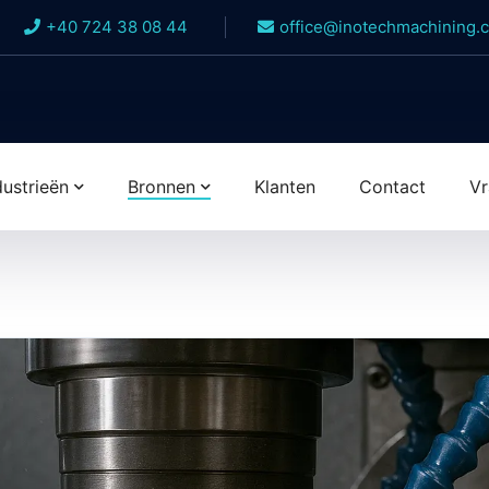
+40 724 38 08 44
office@inotechmachining.
dustrieën
Bronnen
Klanten
Contact
Vr