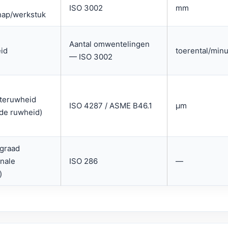
ISO 3002
mm
hap/werkstuk
Aantal omwentelingen
eid
toerental/minu
— ISO 3002
teruwheid
ISO 4287 / ASME B46.1
µm
de ruwheid)
egraad
onale
ISO 286
—
)