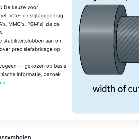
:
De keuze voor
t hitte- en slijtagegedrag.
's, MMC's, FGM's) zie de
s.
 stabiliteitslobben aan om
 over precisiefabricage op
ryogeen — gekozen op basis
nische informatie, bezoek
is
.
ngssymbolen