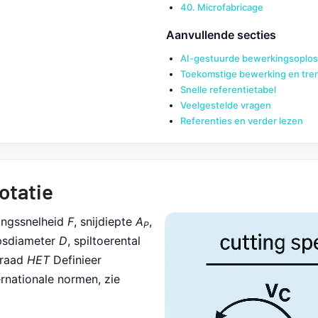
40. Microfabricage
Aanvullende secties
AI-gestuurde bewerkingsoplo
Toekomstige bewerking en tre
Snelle referentietabel
Veelgestelde vragen
Referenties en verder lezen
notatie
ingssnelheid
F
, snijdiepte
A
,
P
psdiameter
D
, spiltoerental
graad
HET
Definieer
rnationale normen, zie