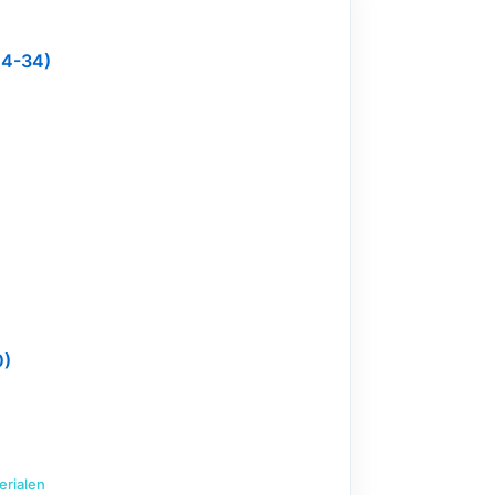
24-34)
0)
erialen