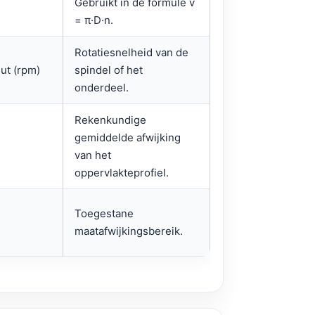
Gebruikt in de formule v
= π·D·n.
Rotatiesnelheid van de
ut (rpm)
spindel of het
onderdeel.
Rekenkundige
gemiddelde afwijking
van het
oppervlakteprofiel.
Toegestane
maatafwijkingsbereik.