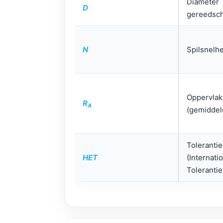
Diameter
D
gereedsc
N
Spilsnelh
Oppervlak
R
A
(gemiddel
Toleranti
HET
(Internati
Tolerantie