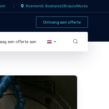
com
Roemenië: Boekarest/Brașov/Mures
Ontvang een offerte
aag een offerte aan