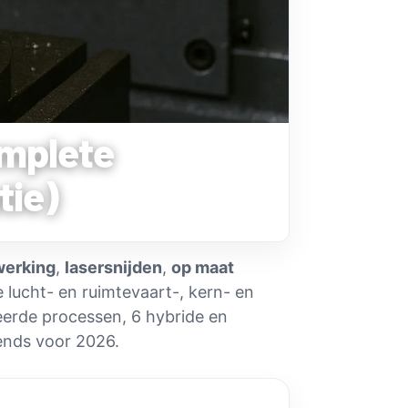
mplete
tie)
erking
,
lasersnijden
,
op maat
 lucht- en ruimtevaart-, kern- en
eerde processen, 6 hybride en
ends voor 2026.