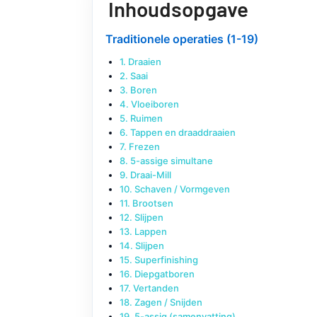
Inhoudsopgave
Traditionele operaties (1-19)
1. Draaien
2. Saai
3. Boren
4. Vloeiboren
5. Ruimen
6. Tappen en draaddraaien
7. Frezen
8. 5-assige simultane
9. Draai-Mill
10. Schaven / Vormgeven
11. Brootsen
12. Slijpen
13. Lappen
14. Slijpen
15. Superfinishing
16. Diepgatboren
17. Vertanden
18. Zagen / Snijden
19. 5-assig (samenvatting)