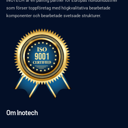
INOTECH är en pålitlig partner för Europas huvudindustrier
som förser toppföretag med högkvalitativa bearbetade
komponenter och bearbetade svetsade strukturer.
Om Inotech