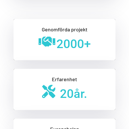
Genomförda projekt
2000
+
Erfarenhet
20
år.