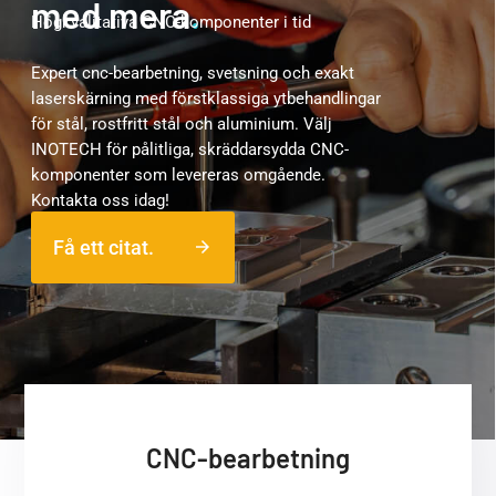
med mera
.
Högkvalitativa CNC-komponenter i tid
Expert cnc-bearbetning, svetsning och exakt
laserskärning med förstklassiga ytbehandlingar
för stål, rostfritt stål och aluminium. Välj
INOTECH för pålitliga, skräddarsydda CNC-
komponenter som levereras omgående.
Kontakta oss idag!
Få ett citat.
arrow_forward
CNC-bearbetning